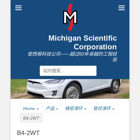
Michigan Scientific
Corporation
密西根科技公司——超过60年卓越的工程经
验
Search
for:
Home
»
产品
»
精密滑环
»
管状滑环
»
B4-2WT
B4-2WT